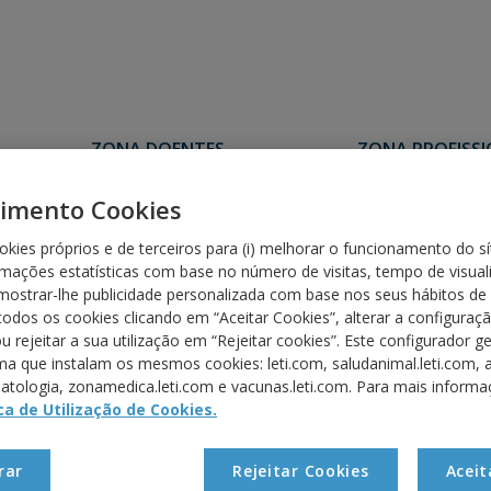
ZONA DOENTES
ZONA PROFISS
imento Cookies
Cultura de Á
okies próprios e de terceiros para (i) melhorar o funcionamento do síti
rmações estatísticas com base no número de visitas, tempo de visua
i) mostrar-lhe publicidade personalizada com base nos seus hábitos d
todos os cookies clicando em “Aceitar Cookies”, alterar a configura
arma conta com instalações isoladas e especializadas na produçã
u rejeitar a sua utilização em “Rejeitar cookies”. Este configurador ge
 Os procedimentos na fábrica seguem normas rigorosas de higie
a que instalam os mesmos cookies: leti.com, saludanimal.leti.com, al
contaminações cruzadas. Usando como matéria-prima estes ácaros
atologia, zonamedica.leti.com e vacunas.leti.com. Para mais informa
fabrica extractos alergénicos de alta qualidade que foram certifi
ica de Utilização de Cookies.
ul Ehrlich Institut. Os processos e os procedimentos de fabrico en
adaptam-se aos critérios das Normas de Boas Practicas (GMP).
rar
Rejeitar Cookies
Aceit