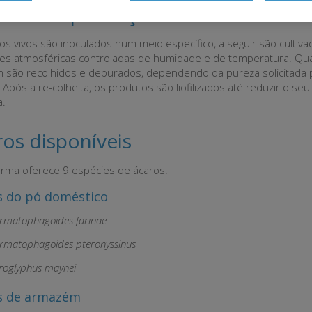
odo de produção
os vivos são inoculados num meio específico, a seguir são cultiv
es atmosféricas controladas de humidade e de temperatura. Q
 são recolhidos e depurados, dependendo da pureza solicitada 
Após a re-colheita, os produtos são liofilizados até reduzir o seu
a.
os disponíveis
arma oferece 9 espécies de ácaros.
s do pó doméstico
rmatophagoides farinae
rmatophagoides pteronyssinus
roglyphus maynei
s de armazém