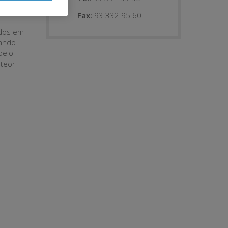
Fax:
93 332 95 60
ados em
uando
pelo
 teor