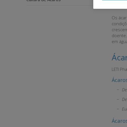
Mét
Os ácar
condiçõ
crescem
doente. 
em águ
Ácar
LETI Ph
Ácaro
De
De
Eu
Ácaro