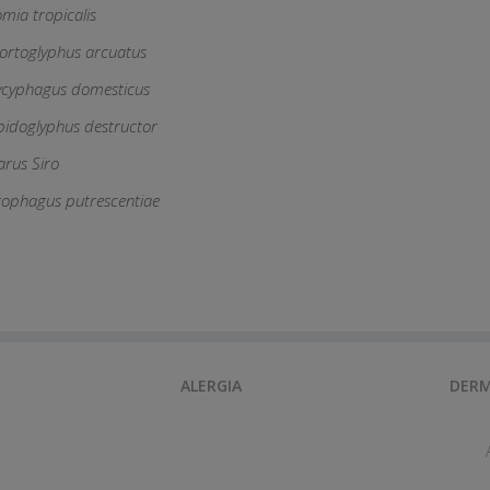
omia tropicalis
ortoglyphus arcuatus
ycyphagus domesticus
pidoglyphus destructor
arus Siro
rophagus putrescentiae
ALERGIA
DERM