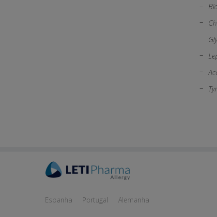
Bl
Ch
Gl
Le
Ac
Ty
Espanha
Portugal
Alemanha