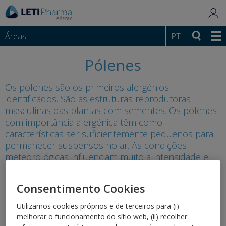
Áreas
PT
Pólenes
Os pólenes são os primeiros alergénios
identificados. São as estruturas reprodutoras
masculinas das plantas com sementes. Os pólenes
com importância alergénica têm como
características ser suficientemente pequenos para
permanecer suspensos no ar. As condições
meteorológicas influenciam muito a intensidade e
duração da polinização.
Consentimento Cookies
Utilizamos cookies próprios e de terceiros para (i)
melhorar o funcionamento do sítio web, (ii) recolher