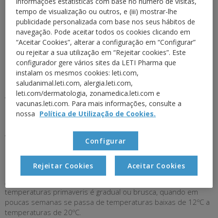
informações estatísticas com base no número de visitas,
tempo de visualização ou outros, e (iii) mostrar-lhe
publicidade personalizada com base nos seus hábitos de
navegação. Pode aceitar todos os cookies clicando em
“Aceitar Cookies”, alterar a configuração em “Configurar”
ou rejeitar a sua utilização em “Rejeitar cookies”. Este
configurador gere vários sites da LETI Pharma que
instalam os mesmos cookies: leti.com,
saludanimal.leti.com, alergia.leti.com,
leti.com/dermatologia, zonamedica.leti.com e
A chuva diminui de forma considerável as concentrações de
vacunas.leti.com. Para mais informações, consulte a
pólen não só pela precipitação em si, mas também pelo
nossa
Política de Utilização de Cookies.
menor número de horas de sol.
A falta de sol pode limitar a difusão das partículas, pelo que
Configurar
pode prolongar a presença de níveis elevados de pólenes na
superfície. O vento também é um propulsor de grandes
quantidades de pólenes.
Rejeitar Cookies
Aceitar Cookies
A polinização pode ser progressiva quando a subida das
temperaturas primaveris é gradual ou brusca, quando em
poucas semanas se passa de temperaturas baixas de 12ºC a
temperaturas de 20ºC.