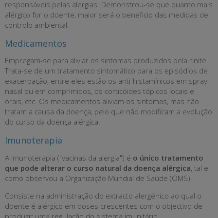
responsáveis pelas alergias. Demonstrou-se que quanto mais
alérgico for o doente, maior será o beneficio das medidas de
controlo ambiental.
Medicamentos
Empregam-se para aliviar os sintomas produzidos pela rinite.
Trata-se de um tratamento sintomático para os episódios de
exacerbação, entre eles estão os anti-histamínicos em spray
nasal ou em comprimidos, os corticóides tópicos locais e
orais, etc. Os medicamentos aliviam os sintomas, mas não
tratam a causa da doença, pelo que não modificam a evolução
do curso da doença alérgica.
Imunoterapia
A imunoterapia ("vacinas da alergia") é
o único tratamento
que pode alterar o curso natural da doença alérgica
, tal e
como observou a Organização Mundial de Saúde (OMS).
Consiste na administração do extracto alergénico ao qual o
doente é alérgico em doses crescentes com o objectivo de
produzir uma regulação do sistema imunitário.