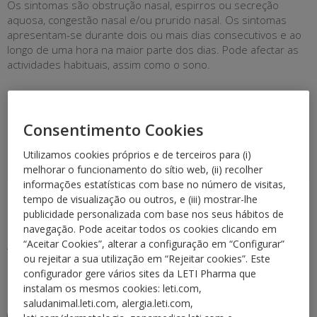
Os sintomas são obstrução nasal, espirros ou secreção
aquosa, congestão nasal e/ou prurido nasal. Os sintomas
apresentam-se durante dois ou mais dias consecutivos e ao
longo de uma hora na maior parte dos dias. Pode afectar as
actividades habituais, assim como o sono.
Quais são as causas?
Consentimento Cookies
Como se diagnostica?
Utilizamos cookies próprios e de terceiros para (i)
Qual é o tratamento?
melhorar o funcionamento do sítio web, (ii) recolher
informações estatísticas com base no número de visitas,
tempo de visualização ou outros, e (iii) mostrar-lhe
Quais são as causas?
publicidade personalizada com base nos seus hábitos de
navegação. Pode aceitar todos os cookies clicando em
Ácaros do pó domésticos:
“Aceitar Cookies”, alterar a configuração em “Configurar”
ou rejeitar a sua utilização em “Rejeitar cookies”. Este
Pequenos artrópodes da classe dos aracnídeos. Estão
configurador gere vários sites da LETI Pharma que
identificadas mais de 30 000 espécies. De acordo com a sua
instalam os mesmos cookies: leti.com,
localização, dividem-se em dois grupos: ácaros domésticos
saludanimal.leti.com, alergia.leti.com,
(predominam no pó doméstico) e ácaros de armazenamento.