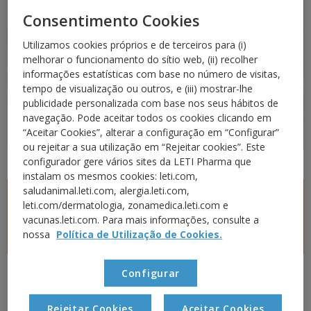
Consentimento Cookies
Utilizamos cookies próprios e de terceiros para (i)
melhorar o funcionamento do sítio web, (ii) recolher
informações estatísticas com base no número de visitas,
tempo de visualização ou outros, e (iii) mostrar-lhe
publicidade personalizada com base nos seus hábitos de
navegação. Pode aceitar todos os cookies clicando em
“Aceitar Cookies”, alterar a configuração em “Configurar”
ou rejeitar a sua utilização em “Rejeitar cookies”. Este
configurador gere vários sites da LETI Pharma que
instalam os mesmos cookies: leti.com,
saludanimal.leti.com, alergia.leti.com,
Principais espécies de ácaros
leti.com/dermatologia, zonamedica.leti.com e
vacunas.leti.com. Para mais informações, consulte a
Principais espécies de ácaros e habitat.
nossa
Política de Utilização de Cookies.
Configurar
Identificaram-se numerosas espécies de ácaros presentes
no pó doméstico, embora as principais sejam
Rejeitar Cookies
Aceitar Cookies