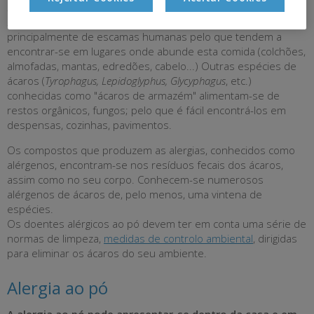
Dermatophagoides pteronyssinus, Dermatophagoides farinae e
Euroglyphus maynei
. Estas espécies de ácaros alimentam-se
principalmente de escamas humanas pelo que tendem a
encontrar-se em lugares onde abunde esta comida (colchões,
almofadas, mantas, edredões, cabelo...) Outras espécies de
ácaros (
Tyrophagus, Lepidoglyphus, Glycyphagus
, etc.)
conhecidas como "ácaros de armazém" alimentam-se de
restos orgânicos, fungos; pelo que é fácil encontrá-los em
despensas, cozinhas, pavimentos.
Os compostos que produzem as alergias, conhecidos como
alérgenos, encontram-se nos resíduos fecais dos ácaros,
assim como no seu corpo. Conhecem-se numerosos
alérgenos de ácaros de, pelo menos, uma vintena de
espécies.
Os doentes alérgicos ao pó devem ter em conta uma série de
normas de limpeza,
medidas de controlo ambiental
, dirigidas
para eliminar os ácaros do seu ambiente.
Alergia ao pó