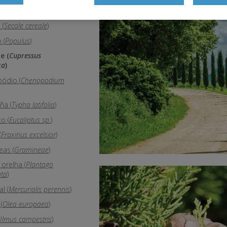
ira (
Salsola kali
)
 (
Secale cereale
)
 (
Populus
)
e (
Cupressus
ca
)
ódio (
Chenopodium
ña (
Typha latifolia
)
o (
Eucaliptus sp.
)
(
Fraxinus excelsior
)
as (
Gramineae
)
 orelha (
Plantago
ata
)
l (
Mercurialis perennis
)
(
Olea europaea
)
Ulmus campestris
)