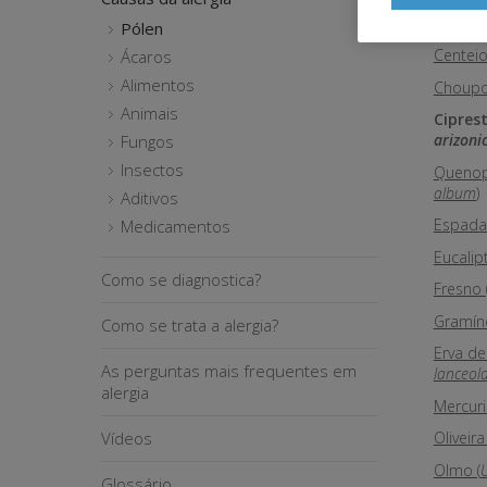
Barrilhe
Pólen
Centeio
Ácaros
Alimentos
Choupo
Animais
Ciprest
arizoni
Fungos
Insectos
Quenop
album
)
Aditivos
Espada
Medicamentos
Eucalipt
Como se diagnostica?
Fresno 
Gramíne
Como se trata a alergia?
Erva de
As perguntas mais frequentes em
lanceol
alergia
Mercuria
Oliveira 
Vídeos
Olmo (
Glossário