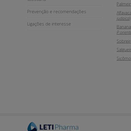
Palmeir
Prevenção e recomendações
Alfavac
judaica
)
Ligações de interesse
Banana 
P.orient
Sobreir
Salgueir
Sicômor