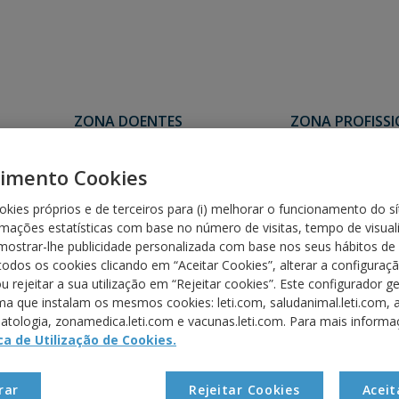
ZONA DOENTES
ZONA PROFISS
imento Cookies
Cipreste (Cupressus
okies próprios e de terceiros para (i) melhorar o funcionamento do síti
rmações estatísticas com base no número de visitas, tempo de visua
i) mostrar-lhe publicidade personalizada com base nos seus hábitos d
todos os cookies clicando em “Aceitar Cookies”, alterar a configura
Cipreste (
Cupressus arizonica
)
u rejeitar a sua utilização em “Rejeitar cookies”. Este configurador ge
a que instalam os mesmos cookies: leti.com, saludanimal.leti.com, al
Floração: Inverno
 (
Betula alba
)
atologia, zonamedica.leti.com e vacunas.leti.com. Para mais informa
e (
Ligustrum vulgare
)
ica de Utilização de Cookies.
a (
Artemisia vulgaris
)
rar
Rejeitar Cookies
Aceit
ra (
Corylus avellana
)