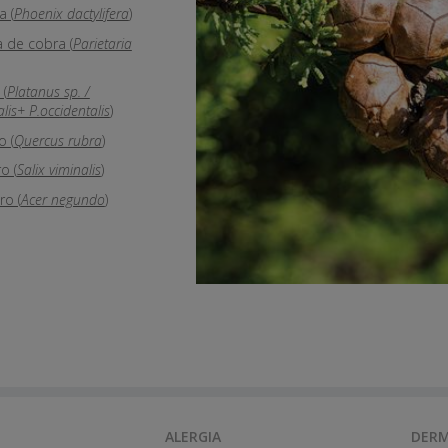
a (
Phoenix dactylifera
)
a de cobra (
Parietaria
(
Platanus sp. /
alis+ P.occidentalis
)
o (
Quercus rubra
)
o (
Salix viminalis
)
o (
Acer negundo
)
ALERGIA
DERM