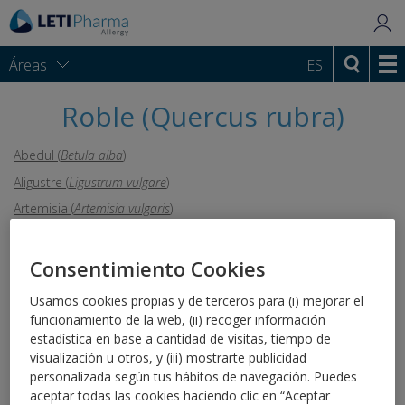
Áreas
ES
Roble (Quercus rubra)
Abedul (
Betula alba
)
Aligustre (
Ligustrum vulgare
)
Artemisia (
Artemisia vulgaris
)
Avellano (
Corylus avellana
)
Barrilla (
Salsola kali
)
Consentimiento Cookies
Centeno (
Secale cereale
)
Usamos cookies propias y de terceros para (i) mejorar el
Chopo (
Populus
)
funcionamiento de la web, (ii) recoger información
estadística en base a cantidad de visitas, tiempo de
Ciprés (
Cupressus arizonica
)
visualización u otros, y (iii) mostrarte publicidad
Céñigo (
Chenopodium album
)
personalizada según tus hábitos de navegación. Puedes
Espadaña (
Typha latifolia
)
aceptar todas las cookies haciendo clic en “Aceptar