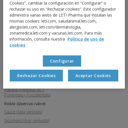
Cookies”, cambiar la configuración en “Configurar” o
Eucalipto (
Eucaliptus sp.
)
rechazar su uso en “Rechazar cookies”. Este configurador
Fresno (
Fraxinus excelsior
)
administra varias webs de LETI Pharma que instalan las
mismas cookies: leti.com, saludanimal.leti.com,
Gramíneas (
Gramineae
)
alergia.leti.com, leti.com/dermatologia,
Llantén (
Plantago lanceolata
)
zonamedica.leti.com y vacunas.leti.com. Para más
información, consulta nuestra
Política de uso de
Mercurial (
Mercurialis perennis
)
cookies
Mimosa (
Acacia longifolia
)
Olivo (
Olea europaea
)
Configurar
Olmo (
Ulmus campestris
)
Palmera (
Phoenix dactylifera
)
Rechazar Cookies
Aceptar Cookies
Parietaria (
Parietaria judaica
)
Plátano (
Platanus sp. /
P.orientalis+ P.occidentalis
)
Roble (
Quercus rubra
)
Sauce (
Salix viminalis
)
Sicomoro (
Acer negundo
)